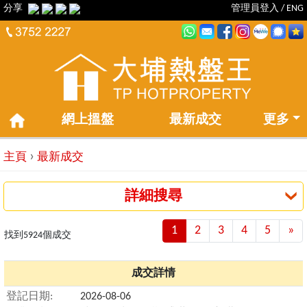
分享
管理員登入
/
ENG
網上搵盤
最新成交
更多
›
主頁
最新成交
詳細搜尋
1
2
3
4
5
»
Ne
找到5924個成交
成交詳情
登記日期:
2026-08-06