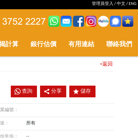
管理員登入
/
中文
/
ENG
揭計算
銀行估價
有用連結
聯絡我們
<返回
查詢
分享
儲存
業編號：
途：
所有
伙年份：
--