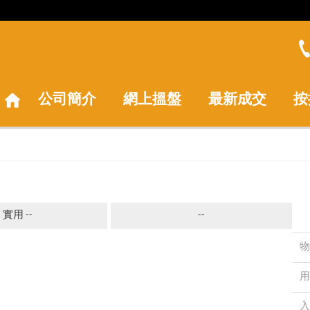
公司簡介
網上搵盤
最新成交
按
實用 --
--
物
用
入