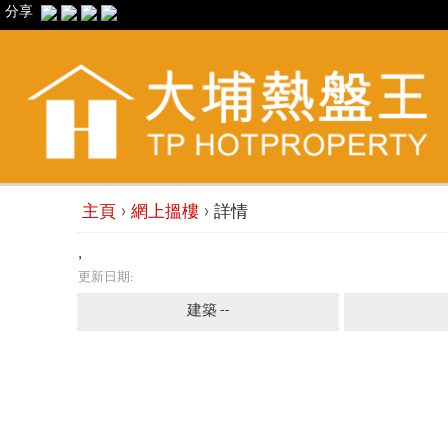
分享
›
›
主頁
網上搵樓
詳情
,
更新日期:
建築 --