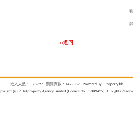
地
聯
‹‹返回
進入人數： 575797
瀏覽頁數：1429357
Powered By -
Property.hk
pyright @ TP Hotproperty Agency Limited (Licence No.: C-089439). All Rights Reserv