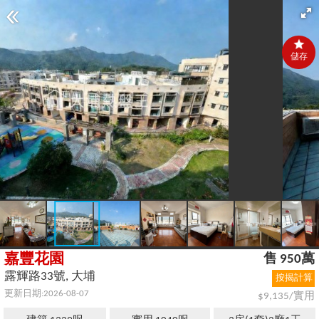
儲存
嘉豐花園
售 950萬
露輝路33號, 大埔
按揭計算
更新日期:2026-08-07
$9,135/實用