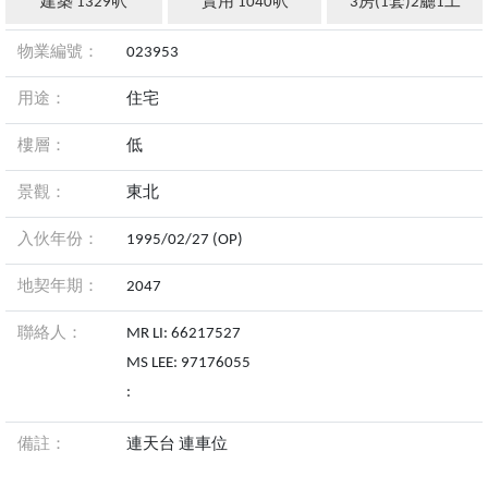
建築 1329呎
實用 1040呎
3房(1套)2廳1工
物業編號：
023953
用途：
住宅
樓層：
低
景觀：
東北
入伙年份：
1995/02/27 (OP)
地契年期：
2047
聯絡人：
MR LI: 66217527
MS LEE: 97176055
:
備註：
連天台 連車位