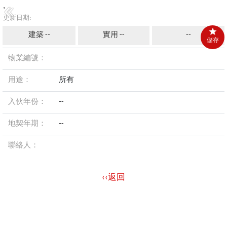
,
更新日期:
建築 --
實用 --
--
儲存
物業編號：
用途：
所有
入伙年份：
--
地契年期：
--
聯絡人：
‹‹返回