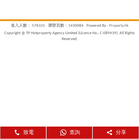
進入人數： 576331
瀏覽頁數：1430084
Powered By -
Property.hk
Copyright @ TP Hotproperty Agency Limited (Licence No.: C-089439). All Rights
Reserved.
致電
查詢
分享