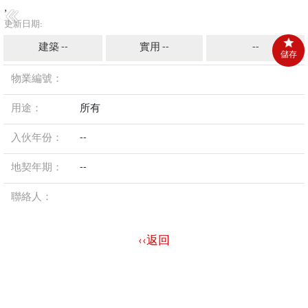
,
更新日期:
建築 --
實用 --
--
儲存
物業編號：
用途：
所有
入伙年份：
--
地契年期：
--
聯絡人：
‹‹返回