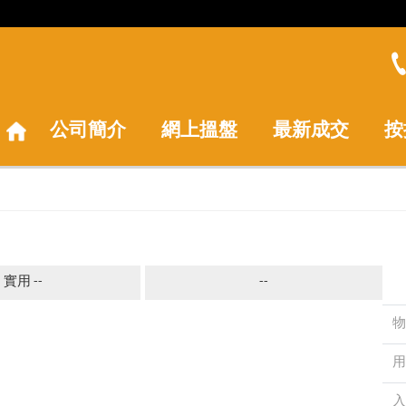
公司簡介
網上搵盤
最新成交
按
實用 --
--
物
用
入