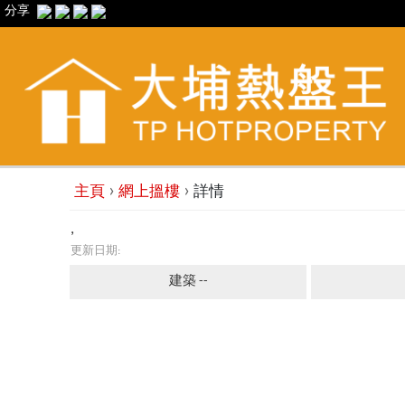
分享
›
›
主頁
網上搵樓
詳情
,
更新日期:
建築 --