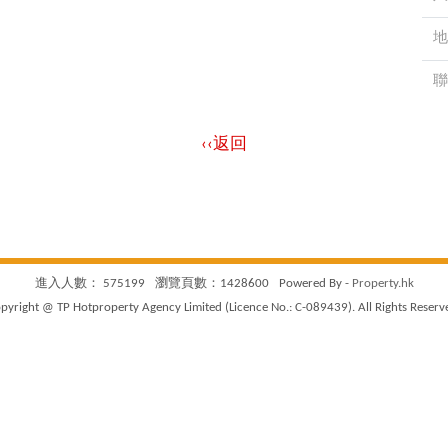
地
聯
‹‹返回
進入人數： 575199
瀏覽頁數：1428600
Powered By -
Property.hk
pyright @ TP Hotproperty Agency Limited (Licence No.: C-089439). All Rights Reserv