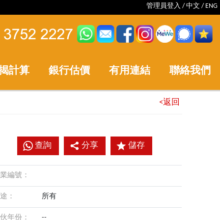
管理員登入
/
中文
/
ENG
揭計算
銀行估價
有用連結
聯絡我們
<返回
查詢
分享
儲存
業編號：
途：
所有
伙年份：
--