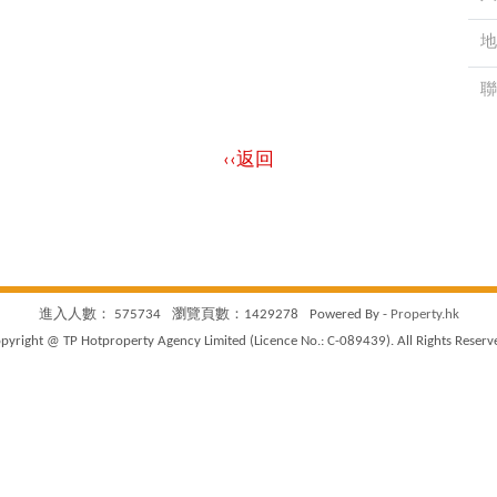
地
聯
‹‹返回
進入人數： 575734
瀏覽頁數：1429278
Powered By -
Property.hk
pyright @ TP Hotproperty Agency Limited (Licence No.: C-089439). All Rights Reserv