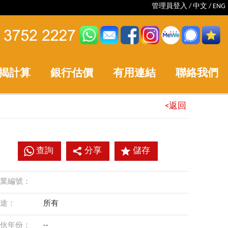
管理員登入
/
中文
/
ENG
揭計算
銀行估價
有用連結
聯絡我們
<返回
查詢
分享
儲存
業編號：
途：
所有
伙年份：
--