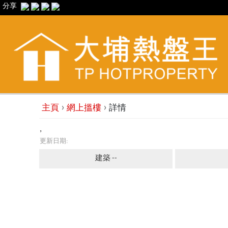
分享
›
›
主頁
網上搵樓
詳情
,
更新日期:
建築 --