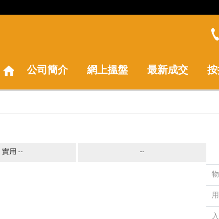
公司簡介
網上搵盤
最新成交
按
實用 --
--
物
用
入