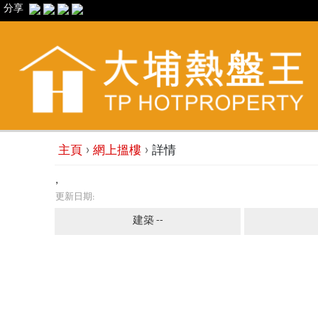
分享
›
›
主頁
網上搵樓
詳情
,
更新日期:
建築 --