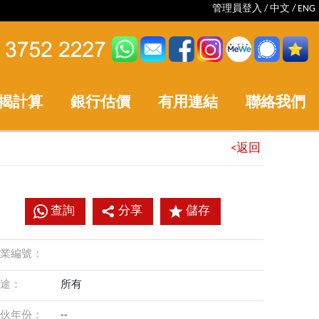
管理員登入
/
中文
/
ENG
揭計算
銀行估價
有用連結
聯絡我們
<返回
查詢
分享
儲存
業編號：
途：
所有
伙年份：
--