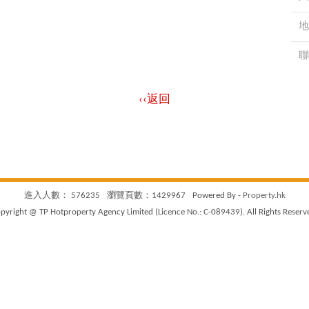
地
聯
‹‹返回
進入人數： 576235
瀏覽頁數：1429967
Powered By -
Property.hk
pyright @ TP Hotproperty Agency Limited (Licence No.: C-089439). All Rights Reserv