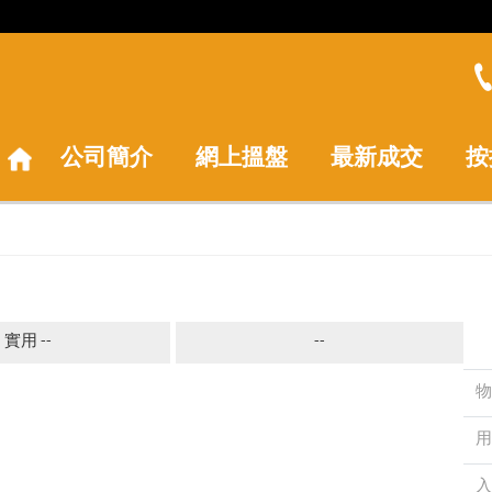
公司簡介
網上搵盤
最新成交
按
實用 --
--
物
用
入