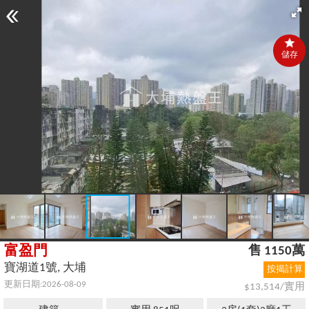
儲存
富盈門
售 1150萬
寶湖道1號, 大埔
按揭計算
更新日期:2026-08-09
$13,514/實用