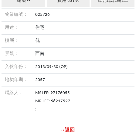
建築 --
實用 851呎
3房(1套)2廳1工
物業編號：
025726
用途：
住宅
樓層：
低
景觀：
西南
入伙年份：
2013/09/30 (OP)
地契年期：
2057
聯絡人：
MS LEE: 97176055
MR LEE: 66217527
:
‹‹返回