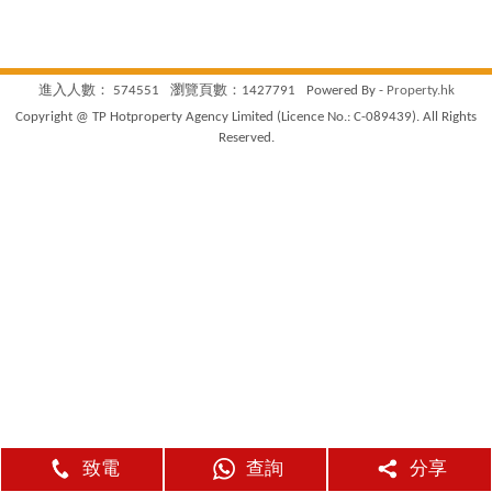
進入人數： 574551
瀏覽頁數：1427791
Powered By -
Property.hk
Copyright @ TP Hotproperty Agency Limited (Licence No.: C-089439). All Rights
Reserved.
致電
查詢
分享