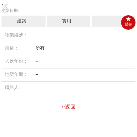
,
更新日期:
建築 --
實用 --
--
儲存
物業編號：
用途：
所有
入伙年份：
--
地契年期：
--
聯絡人：
‹‹返回