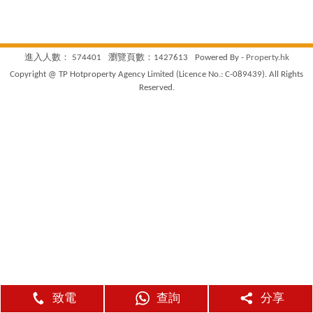
進入人數： 574401
瀏覽頁數：1427613
Powered By -
Property.hk
Copyright @ TP Hotproperty Agency Limited (Licence No.: C-089439). All Rights
Reserved.
致電
查詢
分享