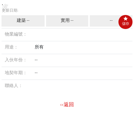
,
更新日期:
建築 --
實用 --
--
儲存
物業編號：
用途：
所有
入伙年份：
--
地契年期：
--
聯絡人：
‹‹返回