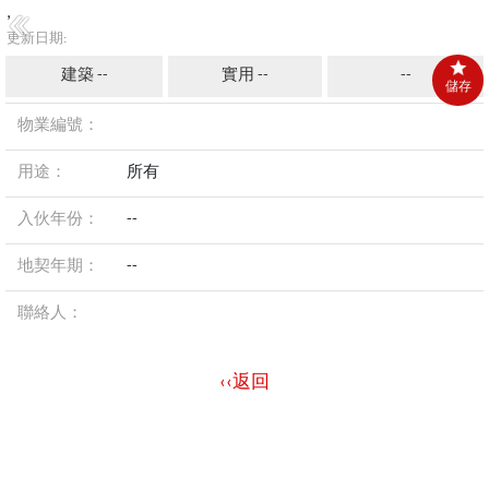
,
更新日期:
建築 --
實用 --
--
儲存
物業編號：
用途：
所有
入伙年份：
--
地契年期：
--
聯絡人：
‹‹返回