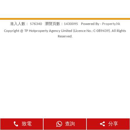
進入人數： 576340
瀏覽頁數：1430095
Powered By -
Property.hk
Copyright @ TP Hotproperty Agency Limited (Licence No.: C-089439). All Rights
Reserved.
致電
查詢
分享