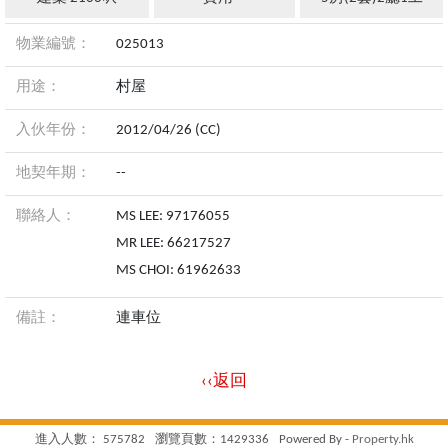
物業編號：
025013
用途：
村屋
入伙年份：
2012/04/26 (CC)
地契年期：
--
聯絡人：
MS LEE: 97176055
MR LEE: 66217527
MS CHOI: 61962633
備註：
連車位
‹‹返回
進入人數： 575782
瀏覽頁數：1429336
Powered By -
Property.hk