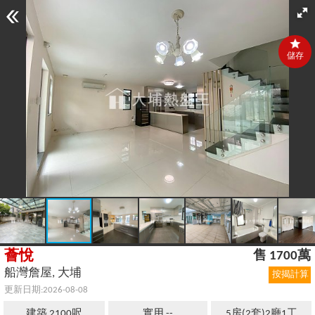
儲存
薈悅
售 1700萬
船灣詹屋, 大埔
按揭計算
更新日期:2026-08-08
建築 2100呎
實用 --
5房(2套)2廳1工