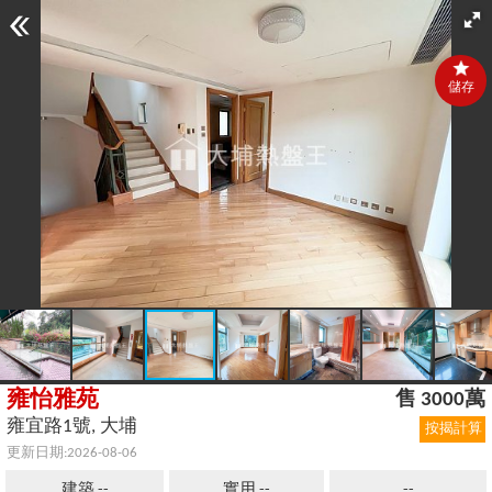
儲存
雍怡雅苑
售 3000萬
雍宜路1號, 大埔
按揭計算
更新日期:2026-08-06
建築 --
實用 --
--