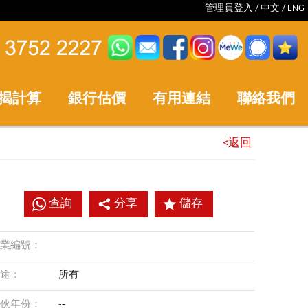
管理員登入
/
中文
/
ENG
揭計算
銀行估價
有用連結
聯絡我們
<返回
查詢
分享
儲存
業編號：
途：
所有
伙年份：
--