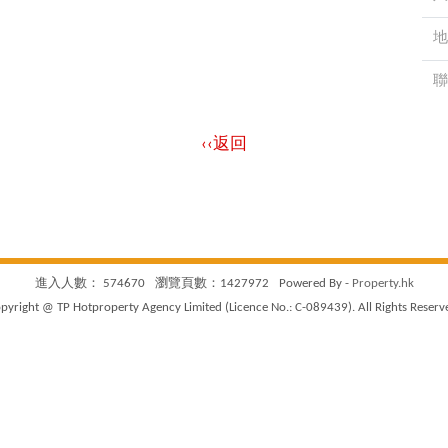
地
聯
‹‹返回
進入人數： 574670
瀏覽頁數：1427972
Powered By -
Property.hk
pyright @ TP Hotproperty Agency Limited (Licence No.: C-089439). All Rights Reserv