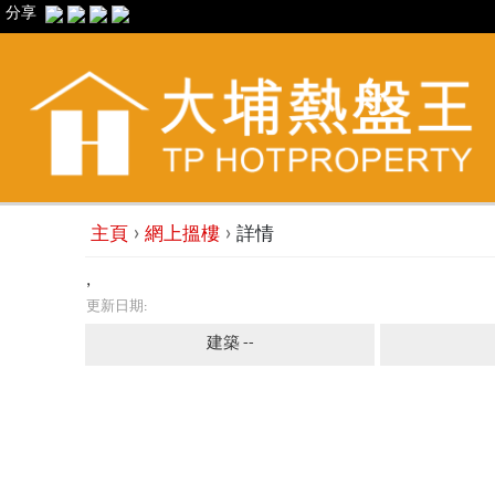
分享
›
›
主頁
網上搵樓
詳情
,
更新日期:
建築 --