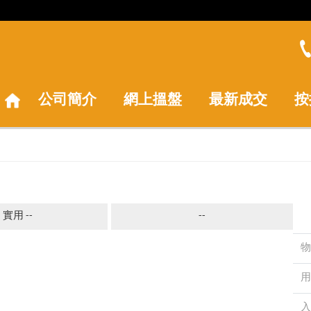
公司簡介
網上搵盤
最新成交
按
實用 --
--
物
用
入